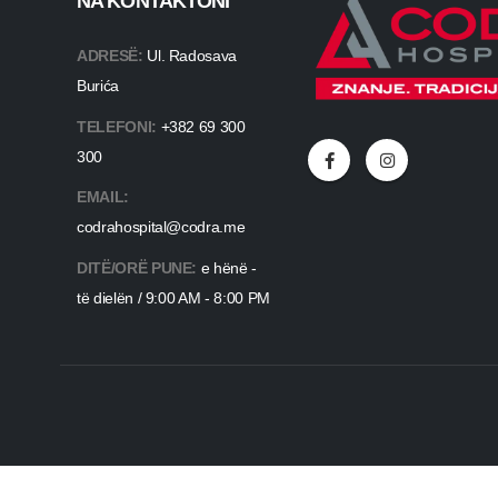
NA KONTAKTONI
ADRESË:
Ul. Radosava
Burića
TELEFONI:
+382 69 300
300
EMAIL:
codrahospital@codra.me
DITË/ORË PUNE:
e hënë -
të dielën / 9:00 AM - 8:00 PM