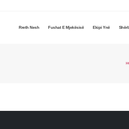
Rreth Nesh
Fushat E Mjekësisë
Ekipi Ynë
Shër
H