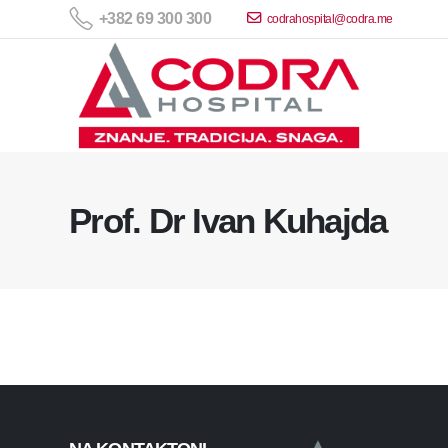
+382 69 300 300
codrahospital@codra.me
Prof. Dr Ivan Kuhajda