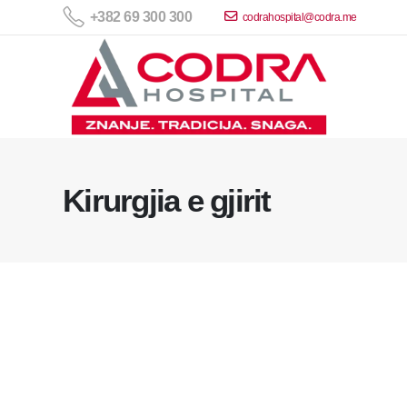
+382 69 300 300
codrahospital@codra.me
Kirurgjia e gjirit