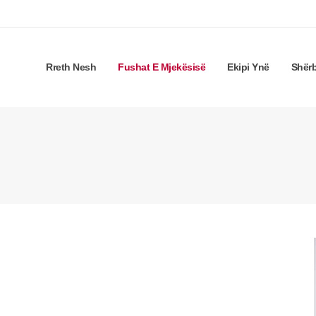
Rreth Nesh
Fushat E Mjekësisë
Ekipi Ynë
Shër