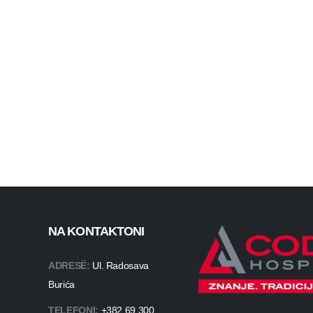
NA KONTAKTONI
ADRESË:
Ul. Radosava
Burića
TELEFONI:
+382 69 300