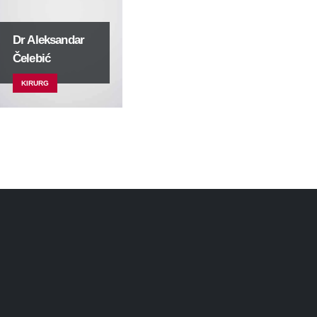
Dr Aleksandar
Čelebić
KIRURG