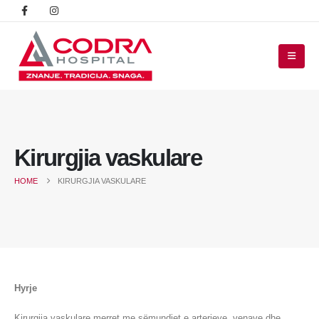
Kirurgjia vaskulare
HOME
KIRURGJIA VASKULARE
Hyrje
Kirurgjia vaskulare merret me sëmundjet e arterieve, venave dhe