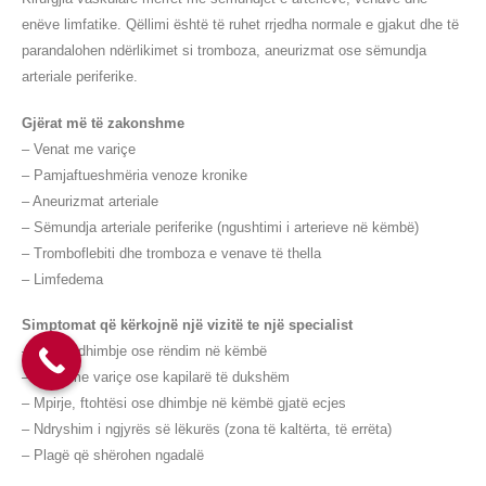
enëve limfatike. Qëllimi është të ruhet rrjedha normale e gjakut dhe të
parandalohen ndërlikimet si tromboza, aneurizmat ose sëmundja
arteriale periferike.
Gjërat më të zakonshme
– Venat me variçe
– Pamjaftueshmëria venoze kronike
– Aneurizmat arteriale
– Sëmundja arteriale periferike (ngushtimi i arterieve në këmbë)
– Tromboflebiti dhe tromboza e venave të thella
– Limfedema
Simptomat që kërkojnë një vizitë te një specialist
– Ënjtje, dhimbje ose rëndim në këmbë
– Vena me variçe ose kapilarë të dukshëm
– Mpirje, ftohtësi ose dhimbje në këmbë gjatë ecjes
– Ndryshim i ngjyrës së lëkurës (zona të kaltërta, të errëta)
– Plagë që shërohen ngadalë