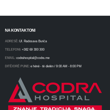
NA KONTAKTONI
ADRESË:
Ul. Radosava Burića
TELEFONI:
+382 69 300 300
EMAIL:
codrahospital@codra.me
DITË/ORË PUNE:
e hënë - të dielën / 9:00 AM - 8:00 PM