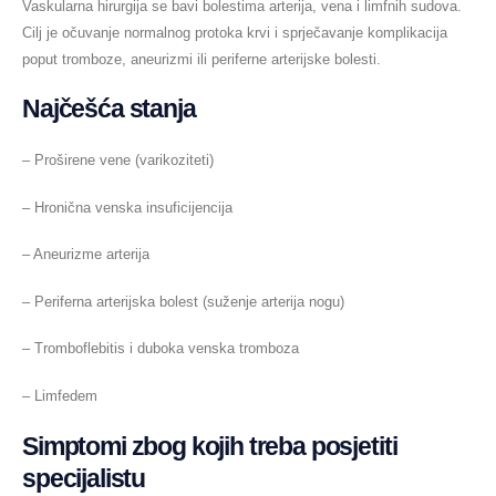
Vaskularna hirurgija se bavi bolestima arterija, vena i limfnih sudova.
Cilj je očuvanje normalnog protoka krvi i sprječavanje komplikacija
poput tromboze, aneurizmi ili periferne arterijske bolesti.
Najčešća stanja
– Proširene vene (varikoziteti)
– Hronična venska insuficijencija
– Aneurizme arterija
– Periferna arterijska bolest (suženje arterija nogu)
– Tromboflebitis i duboka venska tromboza
– Limfedem
Simptomi zbog kojih treba posjetiti
specijalistu