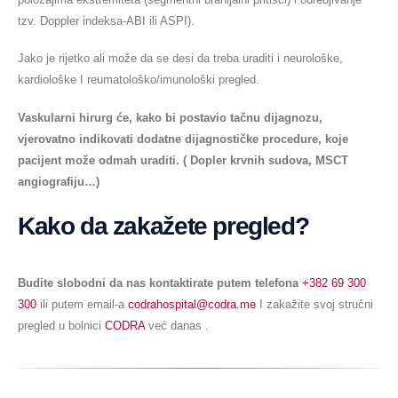
tzv. Doppler indeksa-ABI ili ASPI).
Jako je rijetko ali može da se desi da treba uraditi i neurološke,
kardiološke I reumatološko/imunološki pregled.
Vaskularni hirurg će, kako bi postavio tačnu dijagnozu,
vjerovatno indikovati dodatne dijagnostičke procedure, koje
pacijent može odmah uraditi. ( Dopler krvnih sudova, MSCT
angiografiju…)
Kako da zakažete pregled?
Budite slobodni da nas kontaktirate putem telefona
+382 69 300
300
ili putem email-a
codrahospital@codra.me
I zakažite svoj stručni
pregled u bolnici
CODRA
već danas .