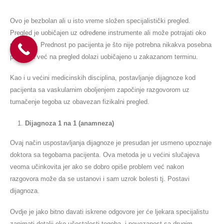
Ovo je bezbolan ali u isto vreme složen specijalistički pregled.
Pregled je uobičajen uz određene instrumente ali može potrajati oko
pola sata. Prednost po pacijenta je što nije potrebna nikakva posebna
priprema već na pregled dolazi uobičajeno u zakazanom terminu.
Kao i u većini medicinskih disciplina, postavljanje dijagnoze kod
pacijenta sa vaskularnim oboljenjem započinje razgovorom uz
tumačenje tegoba uz obavezan fizikalni pregled.
Dijagnoza 1 na 1 (anamneza)
Ovaj način uspostavljanja dijagnoze je presudan jer usmeno upoznaje
doktora sa tegobama pacijenta. Ova metoda je u većini slučajeva
veoma učinkovita jer ako se dobro opiše problem već nakon
razgovora može da se ustanovi i sam uzrok bolesti tj. Postavi
dijagnoza.
Ovdje je jako bitno davati iskrene odgovore jer će ljekara specijalistu
zanimati detalji oko učestalosti tegoba, i povezanost sa drugim