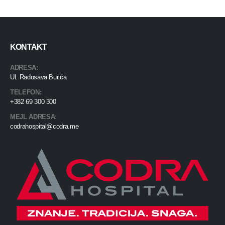
KONTAKT
ADRESA:
Ul. Radosava Burića
TELEFON:
+382 69 300 300
MEJL ADRESA:
codrahospital@codra.me