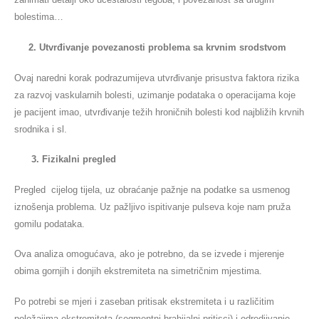
bolestima…
2. Utvrđivanje povezanosti problema sa krvnim srodstvom
Ovaj naredni korak podrazumijeva utvrđivanje prisustva faktora rizika
za razvoj vaskularnih bolesti, uzimanje podataka o operacijama koje
je pacijent imao, utvrđivanje težih hroničnih bolesti kod najbližih krvnih
srodnika i sl.
3. Fizikalni pregled
Pregled cijelog tijela, uz obraćanje pažnje na podatke sa usmenog
iznošenja problema. Uz pažljivo ispitivanje pulseva koje nam pruža
gomilu podataka.
Ova analiza omogućava, ako je potrebno, da se izvede i mjerenje
obima gornjih i donjih ekstremiteta na simetričnim mjestima.
Po potrebi se mjeri i zaseban pritisak ekstremiteta i u različitim
položajima ekstremiteta (segmentni brahijalni pritisci) i odredjivanje