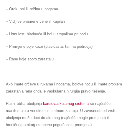
– Otok, bol ili težina u nogama
– Vidljive proširene vene ili kapilari
– Utrnulost, hladnoća ili bol u stopalima pri hodu
– Promjene boje kože (plavičasta, tamna područja)
– Rane koje sporo zarastaju
Ako imate grčeve u rukama i nogama, bolove noću ili imate problem
zarastanja rana onda je vaskularna hirurgija pravo rješenje.
Razni oblici oboljenja
kardiovaskularnog sistema
se najčešće
manifestuju u venskom ili limfnom zastoju. U zavisnosti od vrste
oboljenja može doći do akutnog (najčešće nagle promjene) ili
hroničnog otoka(postepeno pogoršanje i promjena).