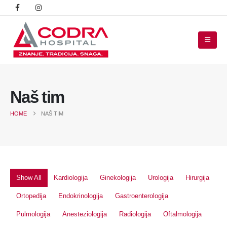
Naš tim
HOME
NAŠ TIM
Show All
Kardiologija
Ginekologija
Urologija
Hirurgija
Ortopedija
Endokrinologija
Gastroenterologija
Pulmologija
Anesteziologija
Radiologija
Oftalmologija