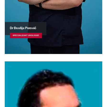
Dr Đorđije Perović
SPECIJALIZANT UROLOGIJE