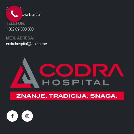
ADRESA:
Ul. Radosava Burića
TELEFON:
+382 69 300 300
MEJL ADRESA:
codrahospital@codra.me