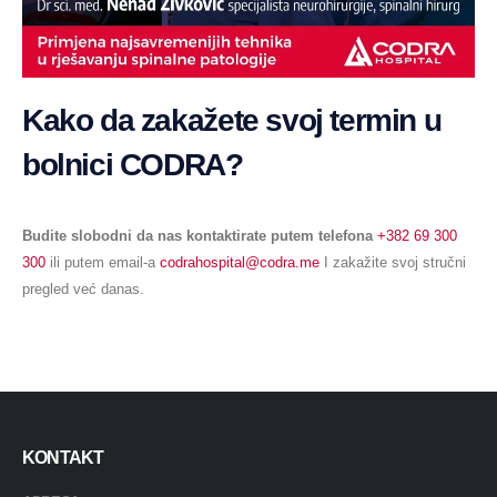
Kako da zakažete svoj termin u
bolnici CODRA?
Budite slobodni da nas kontaktirate putem telefona
+382 69 300
300
ili putem email-a
codrahospital@codra.me
I zakažite svoj stručni
pregled već danas.
KONTAKT