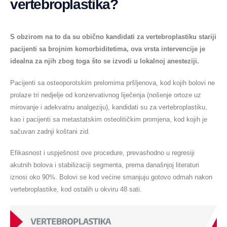
vertebroplastika?
S obzirom na to da su obično kandidati za vertebroplastiku stariji
pacijenti sa brojnim komorbiditetima, ova vrsta intervencije je
idealna za njih zbog toga što se izvodi u lokalnoj anesteziji.
Pacijenti sa osteoporotskim prelomima pršljenova, kod kojih bolovi ne
prolaze tri nedjelje od konzervativnog liječenja (nošenje ortoze uz
mirovanje i adekvatnu analgeziju), kandidati su za vertebroplastiku,
kao i pacijenti sa metastatskim osteolitičkim promjena, kod kojih je
sačuvan zadnji koštani zid.
Efikasnost i uspješnost ove procedure, prevashodno u regresiji
akutnih bolova i stabilizaciji segmenta, prema današnjoj literaturi
iznosi oko 90%. Bolovi se kod većine smanjuju gotovo odmah nakon
vertebroplastike, kod ostalih u okviru 48 sati.