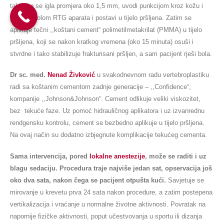
tako što se igla promjera oko 1,5 mm, uvodi punkcijom kroz kožu i
pod kontrolom RTG aparata i postavi u tijelo pršljena. Zatim se
aplikuje tečni ,,koštani cement“ polimetilmetakrilat (PMMA) u tijelo
pršljena, koji se nakon kratkog vremena (oko 15 minuta) osuši i
stvrdne i tako stabilizuje frakturisani pršljen, a sam pacijent rješi bola.
Dr sc. med.
Nenad Živković
u svakodnevnom radu vertebroplastiku
radi sa koštanim cementom zadnje generacije – ,,Confidence“,
kompanije ,,Johnson&Johnson“. Cement odlikuje veliki viskozitet,
bez tekuće faze. Uz pomoć hidrauličnog aplikatora i uz izvanrednu
rendgensku kontrolu, cement se bezbedno aplikuje u tijelo pršljena.
Na ovaj način su dodatno izbjegnute komplikacije tekućeg cementa.
Sama intervencija, pored
lokalne anestezije
, može se raditi i uz
blagu sedaciju. Procedura traje najviše jedan sat, opservacija još
oko dva sata, nakon čega se pacijent otpušta kući.
Savjetuje se
mirovanje u krevetu prva 24 sata nakon procedure, a zatim postepena
vertikalizacija i vraćanje u normalne životne aktivnosti. Povratak na
napornije fizičke aktivnosti, poput učestvovanja u sportu ili dizanja