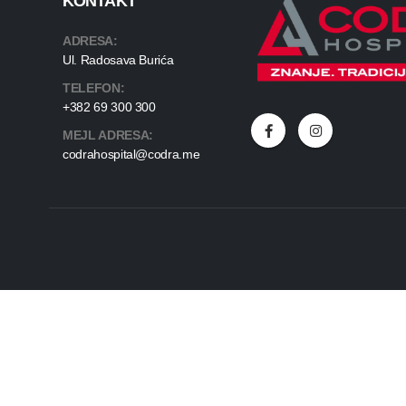
KONTAKT
ADRESA:
Ul. Radosava Burića
TELEFON:
+382 69 300 300
MEJL ADRESA:
codrahospital@codra.me