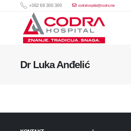
+382 69 300 300
codrahospital@codra.me
Dr Luka Anđelić