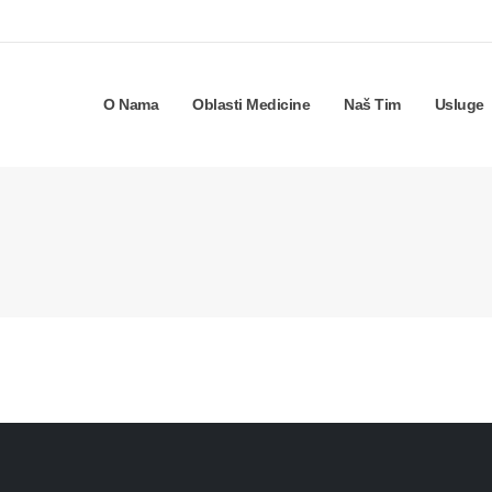
O Nama
Oblasti Medicine
Naš Tim
Usluge