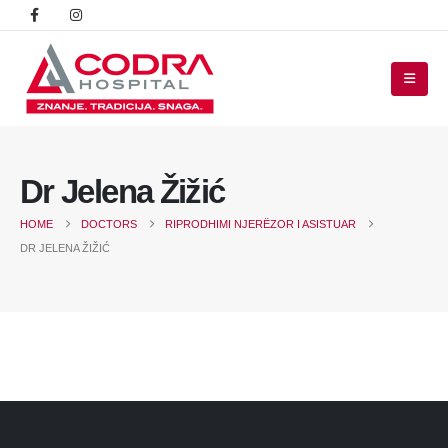
Dr Jelena Žižić
HOME
DOCTORS
RIPRODHIMI NJERËZOR I ASISTUAR
DR JELENA ŽIŽIĆ