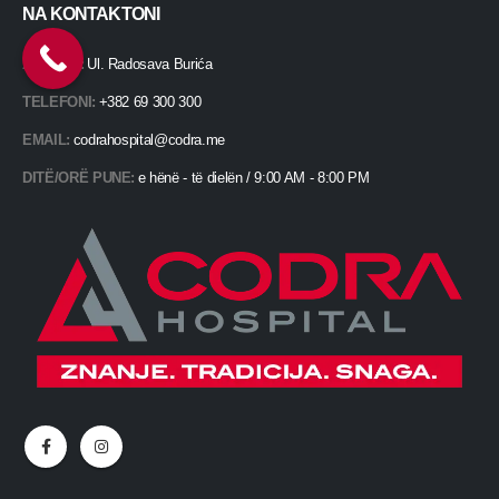
NA KONTAKTONI
ADRESË:
Ul. Radosava Burića
TELEFONI:
+382 69 300 300
EMAIL:
codrahospital@codra.me
DITË/ORË PUNE:
e hënë - të dielën / 9:00 AM - 8:00 PM