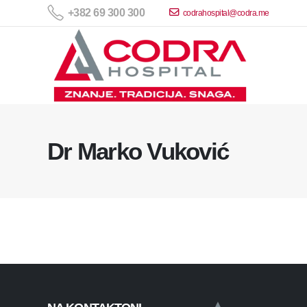
+382 69 300 300
codrahospital@codra.me
Dr Marko Vuković