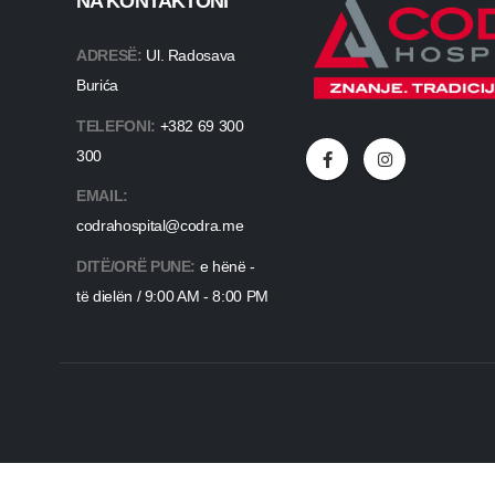
NA KONTAKTONI
ADRESË:
Ul. Radosava
Burića
TELEFONI:
+382 69 300
300
EMAIL:
codrahospital@codra.me
DITË/ORË PUNE:
e hënë -
të dielën / 9:00 AM - 8:00 PM