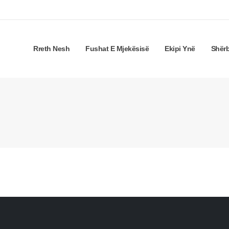
Rreth Nesh
Fushat E Mjekësisë
Ekipi Ynë
Shër