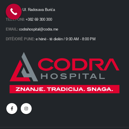
ADRESË:
Ul. Radosava Burića
TELEFONI:
+382 69 300 300
EMAIL:
codrahospital@codra.me
DITË/ORË PUNE:
e hënë - të dielën / 9:00 AM - 8:00 PM