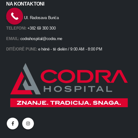
NA KONTAKTONI
ADRESË:
Ul. Radosava Burića
TELEFONI:
+382 69 300 300
EMAIL:
codrahospital@codra.me
DITË/ORË PUNE:
e hënë - të dielën / 9:00 AM - 8:00 PM