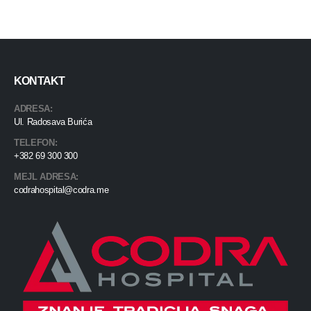
KONTAKT
ADRESA:
Ul. Radosava Burića
TELEFON:
+382 69 300 300
MEJL ADRESA:
codrahospital@codra.me