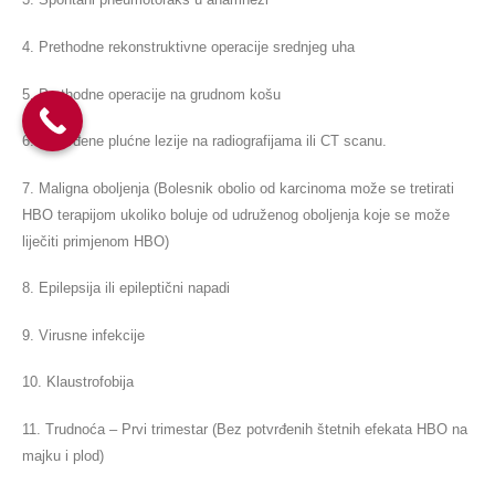
4. Prethodne rekonstruktivne operacije srednjeg uha
5. Prethodne operacije na grudnom košu
6. Potvrđene plućne lezije na radiografijama ili CT scanu.
7. Maligna oboljenja (Bolesnik obolio od karcinoma može se tretirati
HBO terapijom ukoliko boluje od udruženog oboljenja koje se može
liječiti primjenom HBO)
8. Epilepsija ili epileptični napadi
9. Virusne infekcije
10. Klaustrofobija
11. Trudnoća – Prvi trimestar (Bez potvrđenih štetnih efekata HBO na
majku i plod)