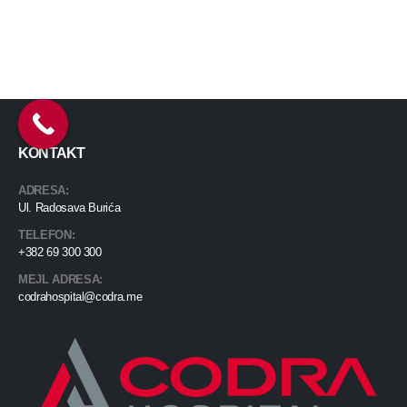
KONTAKT
ADRESA:
Ul. Radosava Burića
TELEFON:
+382 69 300 300
MEJL ADRESA:
codrahospital@codra.me