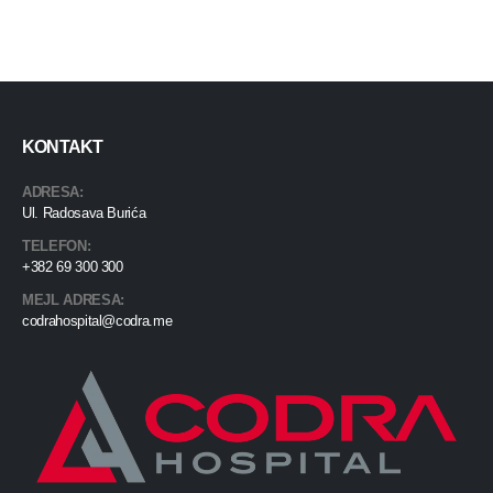
KONTAKT
ADRESA:
Ul. Radosava Burića
TELEFON:
+382 69 300 300
MEJL ADRESA:
codrahospital@codra.me