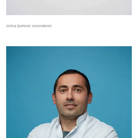
zorica ljumovic vucerakovic