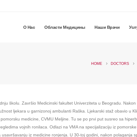
О Нас
Области Медицины
Наши Врачи
Усл
HOME
DOCTORS
nju školu. Završio Medicinski fakultet Univerziteta u Beogradu. Nakon 
 dužnost ljekara u garnizonoj ambulanti Raška. Ljekarski staž obavio u 
za pomorsku medicine, CVMU Meljine. Tu se po prvi put susreo sa hiper
 pregledima vojnih ronilaca. Odlazi na VMA na specijalizaciju iz pomor
usavršavanju iz medicine ronjenja. U 30-toj godini, nakon polaganja sp