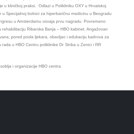
u kliničkoj praksi. Odlazi u Polikliniku OXY u Hrvatskoj
om u Specijalnoj bolnici za hiperbaričnu medicinu u Beogradu
 kongresu u Amsterdamu osvaja prvu nagradu. Povremeno
za rehabilitaciju Ribarska Banja – HBO kabinet. Angažovan
, pored posla ljekara, obavljao i edukaciju kadrova za
rada u HBO Centru poliklinike Dr Strika u Zenici i RR
soblja i organizacije HBO centra.