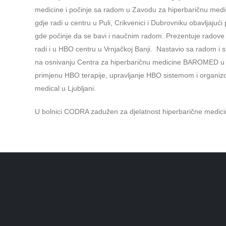
medicine i počinje sa radom u Zavodu za hiperbaričnu medici
gdje radi u centru u Puli, Crikvenici i Dubrovniku obavljaju
gde počinje da se bavi i naučnim radom. Prezentuje rado
radi i u HBO centru u Vrnjačkoj Banji. Nastavio sa radom i 
na osnivanju Centra za hiperbaričnu medicine BAROMED u T
primjenu HBO terapije, upravljanje HBO sistemom i organizo
medical u Ljubljani.
U bolnici CODRA zadužen za djelatnost hiperbarične medicin