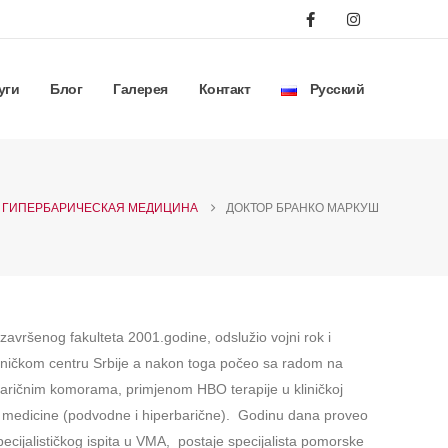
уги
Блог
Галерея
Контакт
Русский
ГИПЕРБАРИЧЕСКАЯ МЕДИЦИНА
ДОКТОР БРАНКО МАРКУШ
završenog fakulteta 2001.godine, odslužio vojni rok i
Kliničkom centru Srbije a nakon toga počeo sa radom na
baričnim komorama, primjenom HBO terapije u kliničkoj
ske medicine (podvodne i hiperbarične). Godinu dana proveo
ecijalističkog ispita u VMA, postaje specijalista pomorske