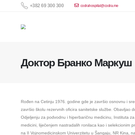
+382 69 300 300
codrahospital@codra.me
Доктор Бранко Маркуш
Rođen na Cetinju 1976. godine gde je završio osnovnu i sred
završio školu rezervnih oficira sanitetske službe. Obavljao
Odjeljenju za podvodnu i hiperbaričnu medicinu, Instituta 
medicini, liječenjem nastradalih ronilaca kao i selekcionim
na II Vojnomedicinskom Univerzitetu u Šangaju, NR Kina, na 