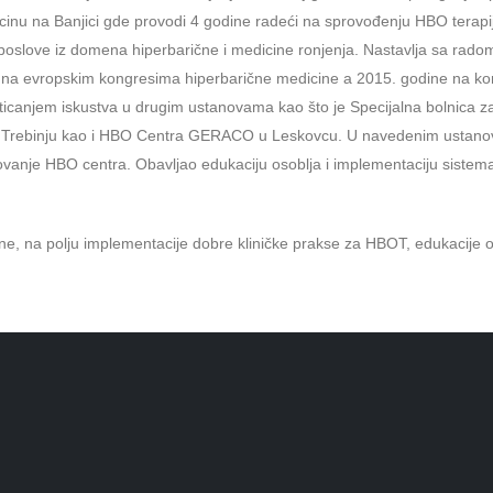
nu na Banjici gde provodi 4 godine radeći na sprovođenju HBO terapije 
ći poslove iz domena hiperbarične i medicine ronjenja. Nastavlja sa rad
ve na evropskim kongresima hiperbarične medicine a 2015. godine na
sticanjem iskustva u drugim ustanovama kao što je Specijalna bolnica 
rebinju kao i HBO Centra GERACO u Leskovcu. U navedenim ustanovana
vanje HBO centra. Obavljao edukaciju osoblja i implementaciju sistema 
e, na polju implementacije dobre kliničke prakse za HBOT, edukacije o