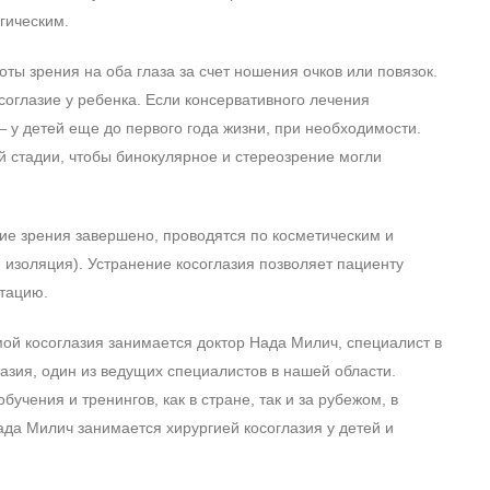
гическим.
ы зрения на оба глаза за счет ношения очков или повязок.
осоглазие у ребенка. Если консервативного лечения
у детей еще до первого года жизни, при необходимости.
й стадии, чтобы бинокулярное и стереозрение могли
тие зрения завершено, проводятся по косметическим и
изоляция). Устранение косоглазия позволяет пациенту
птацию.
й косоглазия занимается доктор Нада Милич, специалист в
азия, один из ведущих специалистов в нашей области.
учения и тренингов, как в стране, так и за рубежом, в
ада Милич занимается хирургией косоглазия у детей и