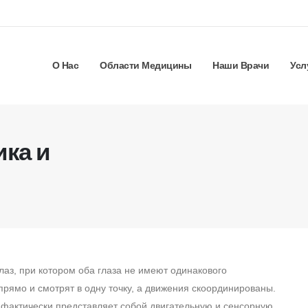
О Нас
Области Медицины
Наши Врачи
Усл
ика и
аз, при котором оба глаза не имеют одинакового
 прямо и смотрят в одну точку, а движения скоординированы.
 фактически представляет собой двигательную и сенсорную