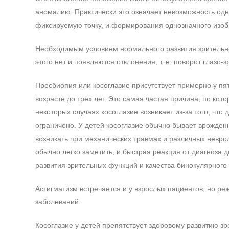
аномалию. Практически это означает невозможность одно
фиксируемую точку, и формирования однозначного изо
Необходимым условием нормального развития зрительно
этого нет и появляются отклонения, т. е. поворот глазо
Пресбиопия или косоглазие присутствует примерно у пят
возрасте до трех лет. Это самая частая причина, по кот
некоторых случаях косоглазие возникает из-за того, чт
ограничено. У детей косоглазие обычно бывает врожден
возникать при механических травмах и различных невро
обычно легко заметить, и быстрая реакция от диагноза
развития зрительных функций и качества бинокулярного 
Астигматизм встречается и у взрослых пациентов, но ре
заболеваний.
Косоглазие у детей препятствует здоровому развитию зр