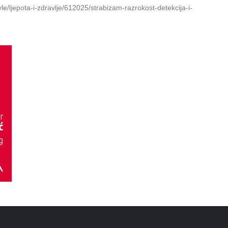
e/ljepota-i-zdravlje/612025/strabizam-razrokost-detekcija-i-