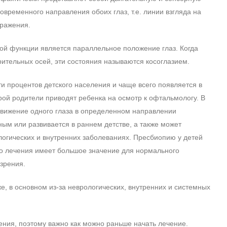
временного направления обоих глаз, т.е. линии взгляда на
бражения.
й функции является параллельное положение глаз. Когда
-зрительных осей, эти состояния называются косоглазием.
и процентов детского населения и чаще всего появляется в
орой родители приводят ребенка на осмотр к офтальмологу. В
о движение одного глаза в определенном направлении
ным или развивается в раннем детстве, а также может
логических и внутренних заболеваниях. Пресбиопию у детей
 до лечения имеет большое значение для нормального
зрения.
же, в основном из-за неврологических, внутренних и системных
ения, поэтому важно как можно раньше начать лечение.