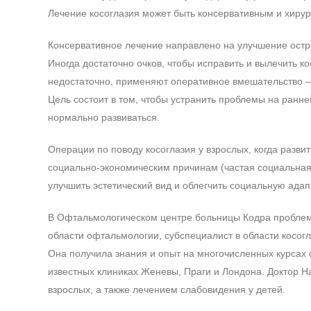
Лечение косоглазия может быть консервативным и хирур
Консервативное лечение направлено на улучшение острот
Иногда достаточно очков, чтобы исправить и вылечить к
недостаточно, применяют оперативное вмешательство — 
Цель состоит в том, чтобы устранить проблемы на ранне
нормально развиваться.
Операции по поводу косоглазия у взрослых, когда разви
социально-экономическим причинам (частая социальная 
улучшить эстетический вид и облегчить социальную ада
В Офтальмологическом центре больницы Кодра проблемо
области офтальмологии, субспециалист в области косогл
Она получила знания и опыт на многочисленных курсах об
известных клиниках Женевы, Праги и Лондона. Доктор Н
взрослых, а также лечением слабовидения у детей.