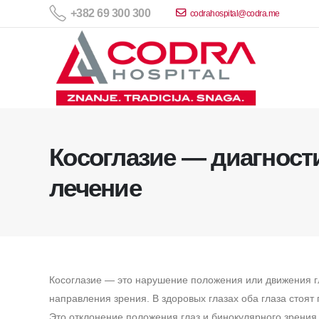
+382 69 300 300
codrahospital@codra.me
Косоглазие — диагност
лечение
Косоглазие — это нарушение положения или движения гл
направления зрения. В здоровых глазах оба глаза стоят
Это отклонение положения глаз и бинокулярного зрения