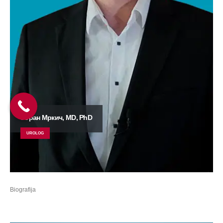
Зоран Мркич, MD, PhD
UROLOG
Biografija