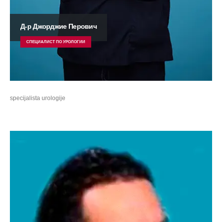
Д-р Джорджие Перович
СПЕЦИАЛИСТ ПО УРОЛОГИИ
specijalista urologije